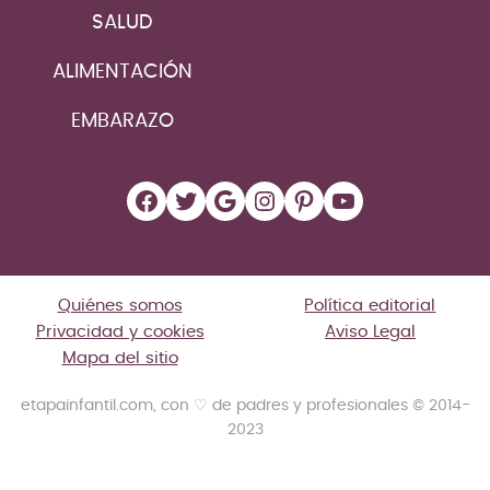
SALUD
ALIMENTACIÓN
EMBARAZO
Facebook
Twitter
Google
Instagram
Pinterest
YouTube
Quiénes somos
Política editorial
Privacidad y cookies
Aviso Legal
Mapa del sitio
etapainfantil.com, con ♡ de padres y profesionales © 2014-
2023