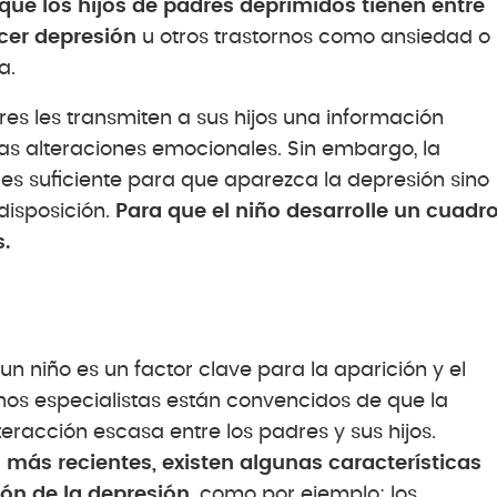
ue los hijos de padres deprimidos tienen entre
cer depresión
u otros trastornos como ansiedad o
a.
es les transmiten a sus hijos una información
as alteraciones emocionales. Sin embargo, la
 es suficiente para que aparezca la depresión sino
isposición.
Para que el niño desarrolle un cuadr
.
 un niño es un factor clave para la aparición y el
hos especialistas están convencidos de que la
teracción escasa entre los padres y sus hijos.
 más recientes, existen algunas características
ión de la depresión,
como por ejemplo: los