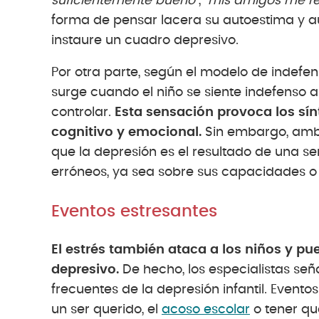
suficientemente bueno
”, “
mis amigos me r
forma de pensar lacera su autoestima y au
instaure un cuadro depresivo.
Por otra parte, según el modelo de indefen
surge cuando el niño se siente indefenso 
controlar.
Esta sensación provoca los sín
cognitivo y emocional.
Sin embargo, ambo
que la depresión es el resultado de una se
erróneos, ya sea sobre sus capacidades o
Eventos estresantes
El estrés también ataca a los niños y pu
depresivo.
De hecho, los especialistas señ
frecuentes de la depresión infantil. Event
un ser querido, el
acoso escolar
o tener qu