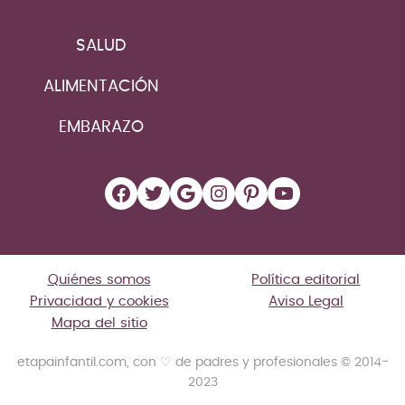
SALUD
ALIMENTACIÓN
EMBARAZO
Facebook
Twitter
Google
Instagram
Pinterest
YouTube
Quiénes somos
Política editorial
Privacidad y cookies
Aviso Legal
Mapa del sitio
etapainfantil.com, con ♡ de padres y profesionales © 2014-
2023