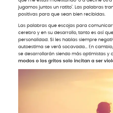
que me estás molestando’ o a decirle otra
jugamos juntos un ratito’. Las palabras t
positivas para que sean bien recibidas.
Las palabras que escojas para comunicart
cerebro y en su desarrollo, tanto es así qu
personalidad. Si les hablas siempre negat
autoestima se verá socavada… En cambio, si 
se desarrollarán siendo más optimistas y 
modos o los gritos solo incitan a ser vi