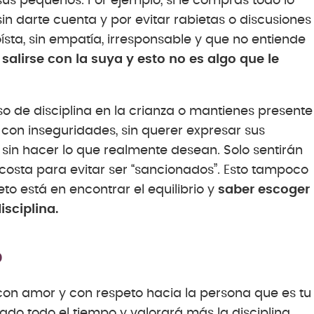
s pequeños. Por ejemplo, si le compras todo lo
sin darte cuenta y por evitar rabietas o discusiones
sta, sin empatía, irresponsable y que no entiende
salirse con la suya y esto no es algo que le
 de disciplina en la crianza o mantienes presente
 con inseguridades, sin querer expresar sus
sin hacer lo que realmente desean. Solo sentirán
osta para evitar ser “sancionados”. Esto tampoco
o está en encontrar el equilibrio y
saber escoger
isciplina.
o
con amor y con respeto hacia la persona que es tu
ado todo el tiempo y valorará más la disciplina