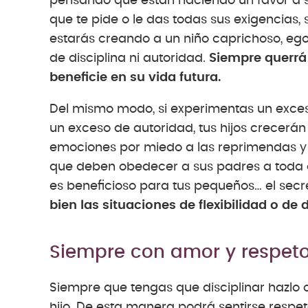
pensando que están haciendo un favor a su
que te pide o le das todas sus exigencias, 
estarás creando a un niño caprichoso, egoí
de disciplina ni autoridad.
Siempre querrá 
beneficie en su vida futura.
Del mismo modo, si experimentas un exceso
un exceso de autoridad, tus hijos crecerán
emociones por miedo a las reprimendas y 
que deben obedecer a sus padres a toda c
es beneficioso para tus pequeños… el secret
bien las situaciones de flexibilidad o de d
Siempre con amor y respet
Siempre que tengas que disciplinar hazlo 
hijo. De esta manera podrá sentirse respet