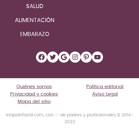
SALUD
ALIMENTACIÓN
EMBARAZO
Facebook
Twitter
Google
Instagram
Pinterest
YouTube
Quiénes somos
Política editorial
Privacidad y cookies
Aviso Legal
Mapa del sitio
etapainfantil.com, con ♡ de padres y profesionales © 2014-
2023