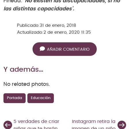
Pineda:
‘No existen las discapacidades, si no
las distintas capacidades’.
Publicado:
31 de enero, 2018
Actualizado:
2 de enero, 2020 11:35
AÑADIR COMENTARIO
Y además…
No related photos.
Portada
Educación
5 verdades de criar
Instagram retira la
niñas que te harán
imagen de un niño