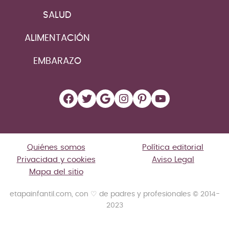
SALUD
ALIMENTACIÓN
EMBARAZO
Facebook
Twitter
Google
Instagram
Pinterest
YouTube
Quiénes somos
Política editorial
Privacidad y cookies
Aviso Legal
Mapa del sitio
etapainfantil.com, con ♡ de padres y profesionales © 2014-
2023