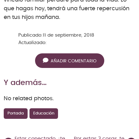
vínculo familiar perdure para toda la vida. Lo
que hagas hoy, tendrá una fuerte repercusión
en tus hijos mañana.
Publicado:
11 de septiembre, 2018
Actualizado:
AÑADIR COMENTARIO
Y además…
No related photos.
Portada
Educación
Estar conectado, ¡te
Por estas 3 cosas, te