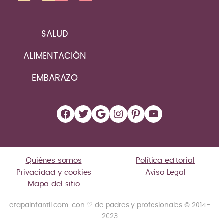
SALUD
ALIMENTACIÓN
EMBARAZO
Facebook
Twitter
Google
Instagram
Pinterest
YouTube
Quiénes somos
Política editorial
Privacidad y cookies
Aviso Legal
Mapa del sitio
etapainfantil.com, con ♡ de padres y profesionales © 2014-
2023