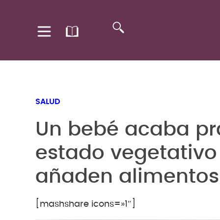
SALUD
Un bebé acaba pr
estado vegetativo
añaden alimentos 
[mashshare icons=»1″]