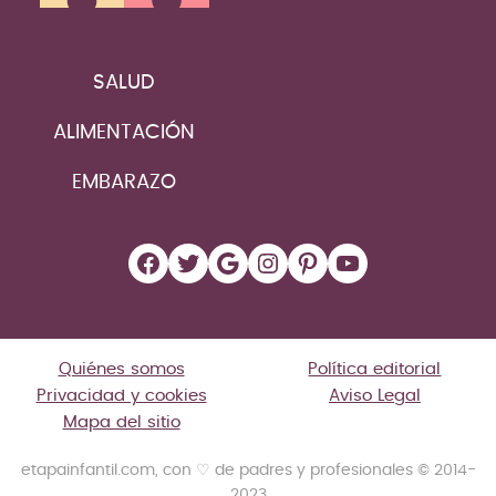
SALUD
ALIMENTACIÓN
EMBARAZO
Facebook
Twitter
Google
Instagram
Pinterest
YouTube
Quiénes somos
Política editorial
Privacidad y cookies
Aviso Legal
Mapa del sitio
etapainfantil.com, con ♡ de padres y profesionales © 2014-
2023