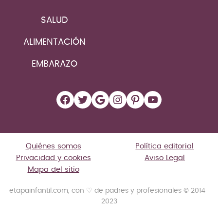
SALUD
ALIMENTACIÓN
EMBARAZO
Facebook
Twitter
Google
Instagram
Pinterest
YouTube
Quiénes somos
Política editorial
Privacidad y cookies
Aviso Legal
Mapa del sitio
etapainfantil.com, con ♡ de padres y profesionales © 2014-
2023