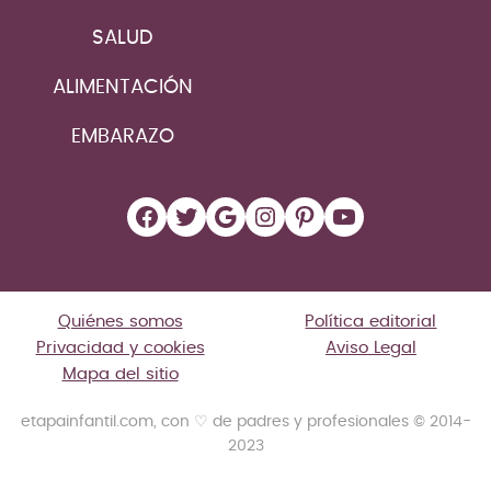
SALUD
ALIMENTACIÓN
EMBARAZO
Facebook
Twitter
Google
Instagram
Pinterest
YouTube
Quiénes somos
Política editorial
Privacidad y cookies
Aviso Legal
Mapa del sitio
etapainfantil.com, con ♡ de padres y profesionales © 2014-
2023