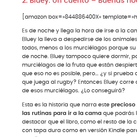
2. Bluey. Un cuento – Buenas no
[amazon box=»844886400X» template=»ho
Es de noche y llega la hora de irse a la c
Bluey la lleva a despedirse de los animale
todos, menos a los murciélagos porque su
de noche. Bluey tampoco quiere dormir, po
murciélagos de la fruta que están despier
que eso no es posible, pero… ¿y si prue
que juega al rugby? Entonces Bluey corre
de esos murciélagos. ¿Lo conseguirá?
Esta es la historia que narra este
precioso 
las rutinas para ir a la cama
que podrás le
destacar que el libro, como el resto de la 
con tapa dura como en versión Kindle para