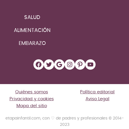
SALUD
ALIMENTACIÓN
EMBARAZO
Facebook
Twitter
Google
Instagram
Pinterest
YouTube
Quiénes somos
Política editorial
Privacidad y cookies
Aviso Legal
Mapa del sitio
etapainfantil.com, con ♡ de padres y profesionales © 2014-
2023