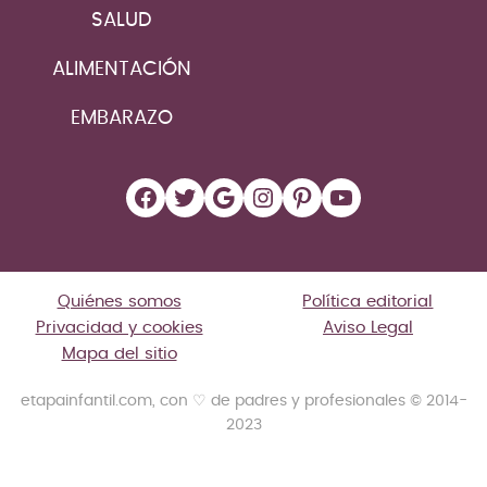
SALUD
ALIMENTACIÓN
EMBARAZO
Facebook
Twitter
Google
Instagram
Pinterest
YouTube
Quiénes somos
Política editorial
Privacidad y cookies
Aviso Legal
Mapa del sitio
etapainfantil.com, con ♡ de padres y profesionales © 2014-
2023