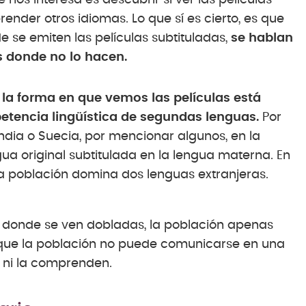
 nos interesa es descubrir si ver las películas
ender otros idiomas. Lo que sí es cierto, es que
se emiten las películas subtituladas,
se hablan
s donde no lo hacen.
e
la forma en que vemos las películas está
tencia lingüística de segundas lenguas.
Por
dia o Suecia, por mencionar algunos, en la
ngua original subtitulada en la lengua materna. En
a población domina dos lenguas extranjeras.
a donde se ven dobladas, la población apenas
, que la población no puede comunicarse en una
 ni la comprenden.