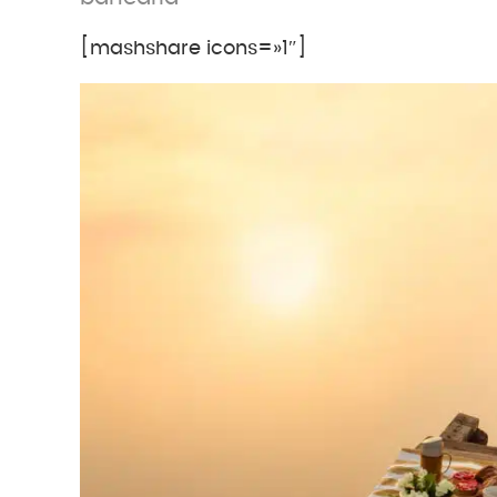
[mashshare icons=»1″]