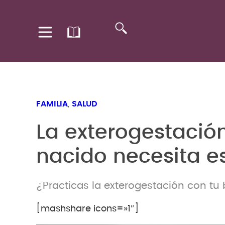
FAMILIA
,
SALUD
La exterogestación
nacido necesita es
¿Practicas la exterogestación con tu
[mashshare icons=»1″]