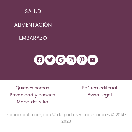
SALUD
ALIMENTACIÓN
EMBARAZO
Facebook
Twitter
Google
Instagram
Pinterest
YouTube
Quiénes somos
Política editorial
Privacidad y cookies
Aviso Legal
Mapa del sitio
etapainfantil.com, con ♡ de padres y profesionales © 2014-
2023