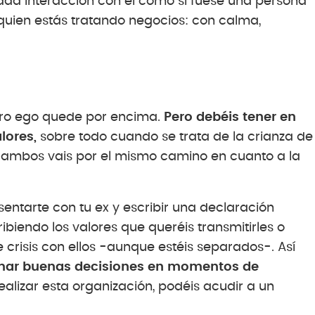
cada interacción con él como si fuese una persona
quien estás tratando negocios: con calma,
tro ego quede por encima.
Pero debéis tener en
lores,
sobre todo cuando se trata de la crianza de
e ambos vais por el mismo camino en cuanto a la
sentarte con tu ex y escribir una declaración
ribiendo los valores que queréis transmitirles o
isis con ellos -aunque estéis separados-. Así
tomar buenas decisiones en momentos de
alizar esta organización, podéis acudir a un