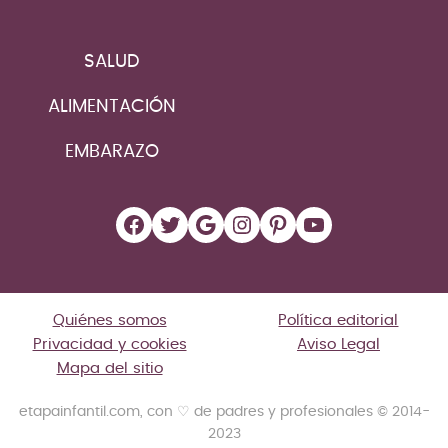
SALUD
ALIMENTACIÓN
EMBARAZO
Facebook
Twitter
Google
Instagram
Pinterest
YouTube
Quiénes somos
Política editorial
Privacidad y cookies
Aviso Legal
Mapa del sitio
etapainfantil.com, con ♡ de padres y profesionales © 2014-
2023