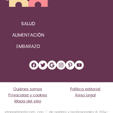
SALUD
ALIMENTACIÓN
EMBARAZO
Facebook
Twitter
Google
Instagram
Pinterest
YouTube
Quiénes somos
Política editorial
Privacidad y cookies
Aviso Legal
Mapa del sitio
etapainfantil.com, con ♡ de padres y profesionales © 2014-