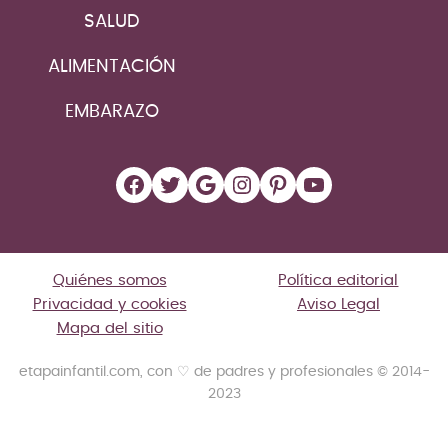
SALUD
ALIMENTACIÓN
EMBARAZO
Facebook
Twitter
Google
Instagram
Pinterest
YouTube
Quiénes somos
Política editorial
Privacidad y cookies
Aviso Legal
Mapa del sitio
etapainfantil.com, con ♡ de padres y profesionales © 2014-
2023