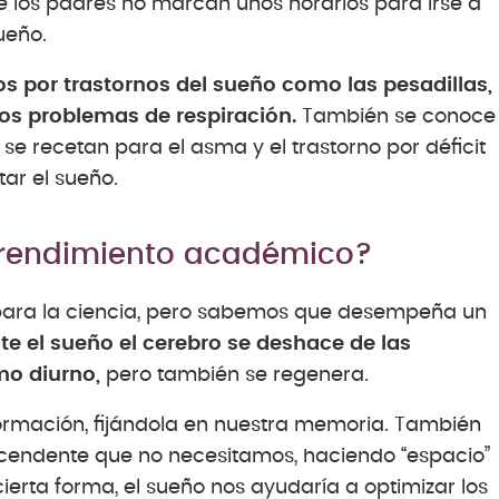
 los padres no marcan unos horarios para irse a
sueño.
s por trastornos del sueño como las pesadillas,
los problemas de respiración.
También se conoce
 recetan para el asma y el trastorno por déficit
ar el sueño.
l rendimiento académico?
 para la ciencia, pero sabemos que desempeña un
te el sueño el cerebro se deshace de las
mo diurno,
pero también se regenera.
ormación, fijándola en nuestra memoria. También
scendente que no necesitamos, haciendo “espacio”
ierta forma, el sueño nos ayudaría a optimizar los